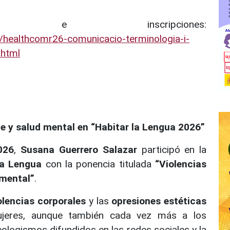
n e inscripciones:
/healthcomr26-comunicacio-terminologia-i-
.html
e y salud mental en “Habitar la Lengua 2026”
026
,
Susana Guerrero Salazar
participó en la
la Lengua
con la ponencia titulada
“Violencias
 mental”
.
olencias corporales
y las
opresiones estéticas
ujeres, aunque también cada vez más a los
ologismos difundidos en las redes sociales y la